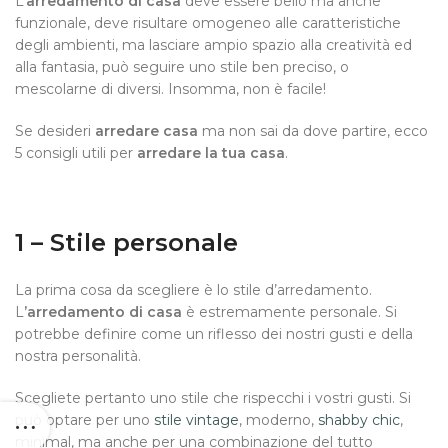
L’
arredamento di casa
deve essere bello ma anche
funzionale, deve risultare omogeneo alle caratteristiche
degli ambienti, ma lasciare ampio spazio alla creatività ed
alla fantasia, può seguire uno stile ben preciso, o
mescolarne di diversi. Insomma, non è facile!
Se desideri
arredare casa
ma non sai da dove partire, ecco
5 consigli utili per
arredare la tua casa
.
1 – Stile personale
La prima cosa da scegliere è lo stile d’arredamento.
L
’arredamento di casa
è estremamente personale. Si
potrebbe definire come un riflesso dei nostri gusti e della
nostra personalità.
Scegliete pertanto uno stile che rispecchi i vostri gusti. Si
può optare per uno
stile vintage
, moderno,
shabby chic
,
minimal, ma anche per una combinazione del tutto