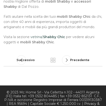
nostra migliore offerta di
mobili Shabby
e
accessori
Shabby
di
Dal Pozzo
.
Fatti aiutare nella scelta dei tuoi
mobili Shabby Chic
da chi,
con oltre 40 anni di esperienza, importa oggetti di
artigianato e mobili dai più grandi produttori del mondo.
Visita la sezione
vetrina/
Shabby Chic
per vedere alcuni
oggetti e
mobili Shabby Chic
.
Successivo
Precedente
© 2023 Mc Home Srl - Via Celletta n.102 - 44011 Argenta
(FE) Italia tel. +39 0532 804485 | fax +39 0532 852131 C.F.,
P.IVA e iscrizione Registro Imprese di Ferrara 00339130387
| REA 95694 | Capitale Sociale € 1.250.000 i.v. |
Privacy &